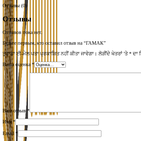
Отзывы (0)
Отзывы
Отзывов пока нет.
Будьте первым, кто оставил отзыв на “ГАМАК”
ਤੁਹਾਡਾ ਈ-ਮੇਲ ਪਤਾ ਪ੍ਰਕਾਸ਼ਿਤ ਨਹੀਂ ਕੀਤਾ ਜਾਵੇਗਾ।
ਲੋੜੀਂਦੇ ਖੇਤਰਾਂ 'ਤੇ
*
ਦਾ 
Ваша оценка
*
Ваш отзыв
*
Имя
*
Email
*