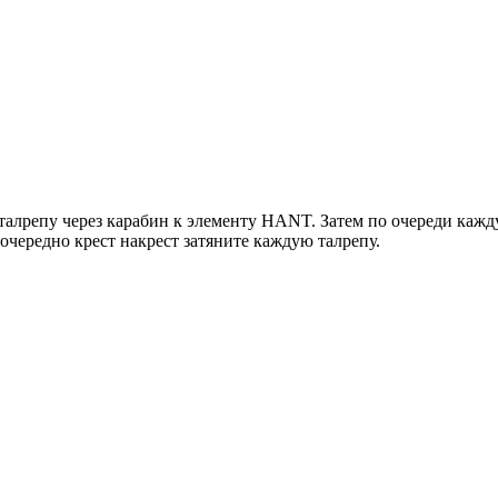
 талрепу через карабин к элементу HANT. Затем по очереди кажду
оочередно крест накрест затяните каждую талрепу.