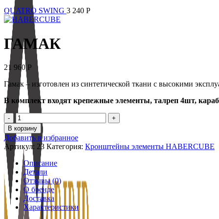
QUATRO SWING
3 240
Р
ГАМАК
21 960
Р
Гамак – изготовлен из синтетической ткани с высокими эксп
В комплект входят крепежные элементы, талреп 4шт, караб
Количество
товара
В корзину
ГАМАК
Добавить в избранное
Артикул:
23
Категория:
Кронштейны элементы HABERCUBE
Описание
Детали
Отзывы (0)
О бренде
Доставка
Характеристики