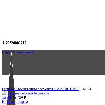
📱79620002717
Вход / Регистрация
Нажмите, чтобы увеличить
Главная
Кронштейны элементы HABERCUBE
ГАМАК
ТЕНТ
13 456
Р
Назад к товарам