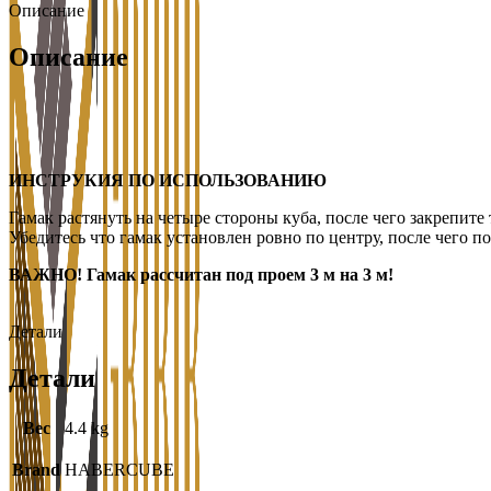
Описание
Описание
ИНСТРУКИЯ ПО ИСПОЛЬЗОВАНИЮ
Гамак растянуть на четыре стороны куба, после чего закрепите
Убедитесь что гамак установлен ровно по центру, после чего п
ВАЖНО! Гамак рассчитан под проем 3 м на 3 м!
Детали
Детали
Вес
4.4 kg
Brand
HABERCUBE