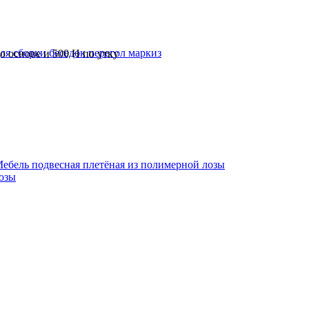
 сборки беседок перегол маркиз
о основе и 500 Н по утку
ебель подвесная плетёная из полимерной лозы
лозы